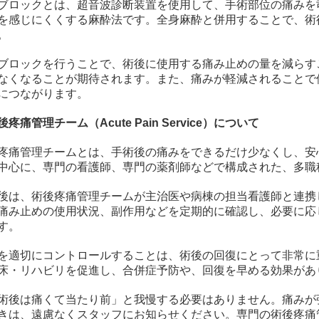
ブロックとは、超音波診断装置を使用して、手術部位の痛みを
を感じにくくする麻酔法です。全身麻酔と併用することで、術
。
ブロックを行うことで、術後に使用する痛み止めの量を減らす
なくなることが期待されます。また、痛みが軽減されることで
につながります。
疼痛管理チーム（Acute Pain Service）について
疼痛管理チームとは、手術後の痛みをできるだけ少なくし、安
中心に、専門の看護師、専門の薬剤師などで構成された、多職
後は、術後疼痛管理チームが主治医や病棟の担当看護師と連携
痛み止めの使用状況、副作用などを定期的に確認し、必要に応
す。
を適切にコントロールすることは、術後の回復にとって非常に
床・リハビリを促進し、合併症予防や、回復を早める効果があ
術後は痛くて当たり前」と我慢する必要はありません。痛みが
きは、遠慮なくスタッフにお知らせください。専門の術後疼痛