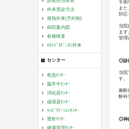
診察担当医表
手術
また
外来受診方法
対応
発熱外来(予約制)
当院
病院案内図
ます
各種検査
管理
ｾｶﾝﾄﾞｵﾋﾟﾆｵﾝ外来
センター
◎診
当院
救急ｾﾝﾀｰ
す。
脳卒中ｾﾝﾀｰ
麻酔
消化器ｾﾝﾀｰ
酔科
循環器ｾﾝﾀｰ
ﾘﾊﾋﾞﾘﾃｰｼｮﾝｾﾝﾀｰ
透析ｾﾝﾀｰ
◎神
健康管理ｾﾝﾀｰ