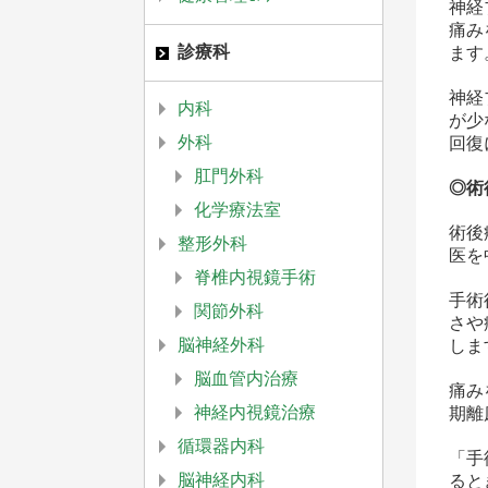
神経
痛み
診療科
ます
神経
内科
が少
外科
回復
肛門外科
◎術後
化学療法室
術後
整形外科
医を
脊椎内視鏡手術
手術
関節外科
さや
脳神経外科
しま
脳血管内治療
痛み
神経内視鏡治療
期離
循環器内科
「手
脳神経内科
ると