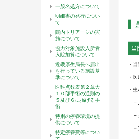
一般名処方について
明細書の発行につい
て
院内トリアージの実
施について
当
協力対象施設入所者
入院加算について
近畿厚生局長へ届出
・当
を行っている施設基
・医
準について
医科点数表第２章大
・患
１０部手術の通則の
５及び６に掲げる手
－入
術
－
特別の療養環境の提
供について
－質
特定療養費等につい
て