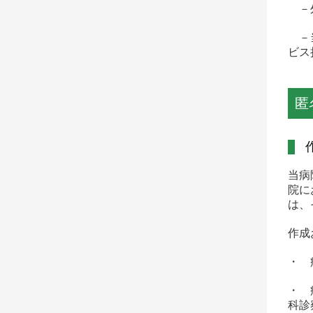
－外
－当
ビス
匿
当病
院に
は、
作成
・ 
・ 
科診