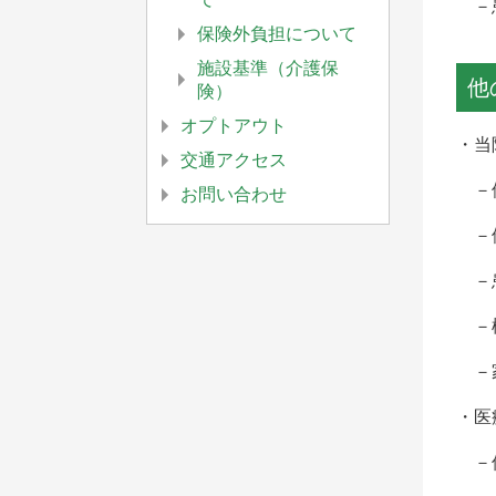
－患
保険外負担について
施設基準（介護保
他
険）
オプトアウト
・当
交通アクセス
－他
お問い合わせ
－他
－患
－検
－家
・医
－保