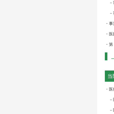
－審
－審
・事
・医
・第
当
・医
－医
－医