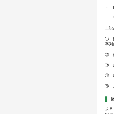
・ 
・ 
上記
① 
字列
② 
③ 
④ 
⑤ 
暗号