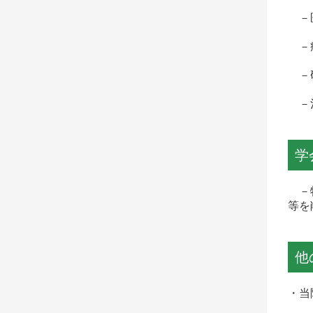
－医
－症
－研
－治
学
－特
等を
他
・当