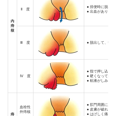
● 排便時に脱出
Ⅱ 度
● 出血があり、
内
痔
核
Ⅲ 度
● 脱出して、指
● 指で押し込ん
Ⅳ 度
● 硬くなって痛
● 粘液がしみ出
● 肛門周囲に血
血栓性
● 皮膚が破れて
外痔核
● はげしく痛む。
痔