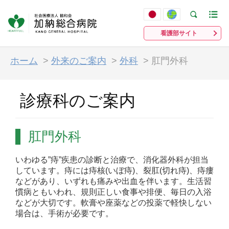
看護部サイト
ホーム
>
外来のご案内
>
外科
>
肛門外科
診療科のご案内
肛門外科
いわゆる”痔”疾患の診断と治療で、消化器外科が担当
しています。痔には痔核(いぼ痔)、裂肛(切れ痔)、痔瘻
などがあり、いずれも痛みや出血を伴います。生活習
慣病ともいわれ、規則正しい食事や排便、毎日の入浴
などが大切です。軟膏や座薬などの投薬で軽快しない
場合は、手術が必要です。