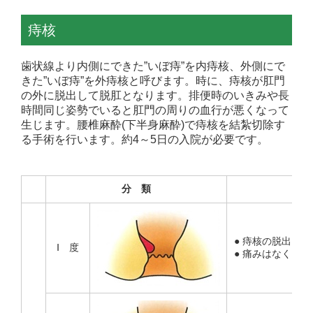
痔核
歯状線より内側にできた”いぼ痔”を内痔核、外側にで
きた”いぼ痔”を外痔核と呼びます。時に、痔核が肛門
の外に脱出して脱肛となります。排便時のいきみや長
時間同じ姿勢でいると肛門の周りの血行が悪くなって
生じます。腰椎麻酔(下半身麻酔)で痔核を結紮切除す
る手術を行います。約4～5日の入院が必要です。
分 類
● 痔核の脱出はな
Ⅰ 度
● 痛みはなく、