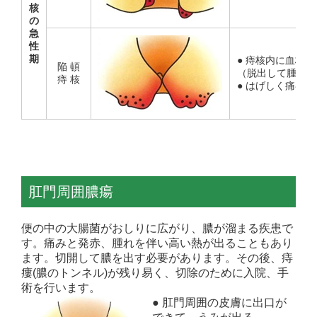
核
の
急
性
期
● 痔核内に血栓
陥 頓
（脱出して腫れ、
痔 核
● はげしく痛む。
肛門周囲膿瘍
便の中の大腸菌がおしりに広がり、膿が溜まる疾患で
す。痛みと発赤、腫れを伴い高い熱が出ることもあり
ます。切開して膿を出す必要があります。その後、痔
瘻(膿のトンネル)が残り易く、切除のために入院、手
術を行います。
● 肛門周囲の皮膚に出口が