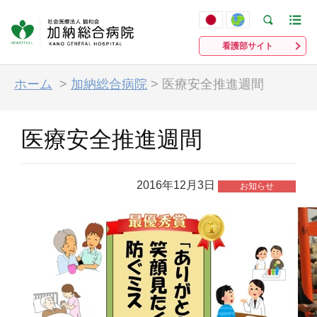
看護部サイト
ホーム
>
加納総合病院
>
医療安全推進週間
医療安全推進週間
2016年12月3日
お知らせ